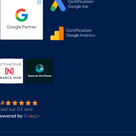
.0
asé sur 51 avis
owered by
G
o
o
g
l
e