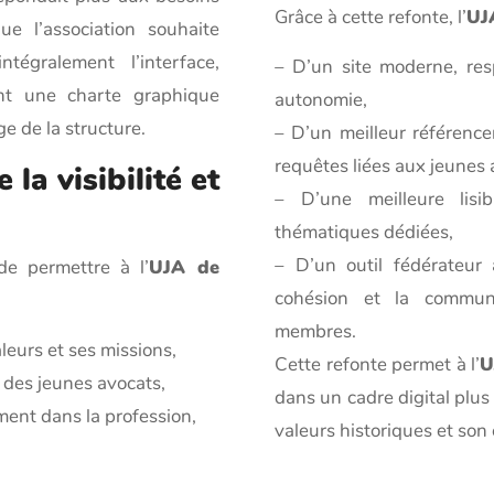
Grâce à cette refonte, l’
UJ
 l’association souhaite
égralement l’interface,
– D’un site moderne, resp
ant une charte graphique
autonomie,
ge de la structure.
– D’un meilleur référenc
requêtes liées aux jeunes 
la visibilité et
– D’une meilleure lisi
thématiques dédiées,
– D’un outil fédérateur 
 de permettre à l’
UJA de
cohésion et la commun
membres.
eurs et ses missions,
Cette refonte permet à l’
U
 des jeunes avocats,
dans un cadre digital plus 
ment dans la profession,
valeurs historiques et so