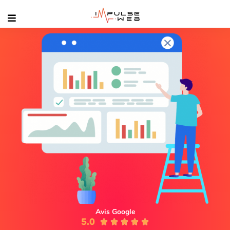
Avis Google
5.0




