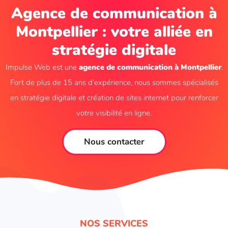
Agence de communication à
Montpellier : votre alliée en
stratégie digitale
Impulse Web est une
agence de communication à Montpellier
.
Fort de plus de 15 ans d'expérience, nous sommes spécialisés
en stratégie digitale et création de sites internet pour renforcer
votre visibilité en ligne.
Nous contacter
NOS SERVICES